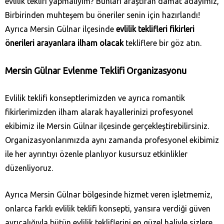
evlilik teklifi yapmalıyım? Bunları araştıran damat adayımız,
Birbirinden muhteşem bu öneriler senin için hazırlandı!
Ayrıca Mersin Gülnar ilçesinde
evlilik teklifleri fikirleri
önerileri arayanlara ilham olacak
tekliflere bir göz atın.
Mersin Gülnar
Evlenme Teklifi Organizasyonu
Evlilik teklifi konseptlerimizden ve ayrıca romantik
fikirlerimizden ilham alarak hayallerinizi profesyonel
ekibimiz ile Mersin Gülnar ilçesinde gerçekleştirebilirsiniz.
Organizasyonlarımızda aynı zamanda profesyonel ekibimiz
ile her ayrıntıyı özenle planlıyor kusursuz etkinlikler
düzenliyoruz.
Ayrıca Mersin Gülnar bölgesinde hizmet veren işletmemiz,
onlarca farklı evlilik teklifi konsepti, yansıra verdiği güven
ayrıcalığıyla bütün evlilik tekliflerini en güzel haliyle sizlere