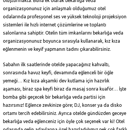
oluşturmakta. Buna ek olarak bekarlığa veda
organizasyonunuz için anlaşmalı olduğumuz otel
odalarında profesyonel ses ve yüksek teknoloji projeksiyon
sistemleri ile hızlı internet çözümlerine ve toplantı
salonlarına sahiptir. Otelin tüm imkanlarını bekarlığa veda
organizasyonunuz boyunca sırasıyla kullanarak, kız kıza
eğlenmenin ve keyif yapmanın tadını çıkarabilirsiniz.
Sabahın ilk saatlerinde otelde yapacağınız kahvaltı,
sonrasında havuz keyfi, devamında eğlenceli bir öğle
yemeği… Kız kıza akşamki dev kutlama için hazırlık
aşaması, biraz spa keyfi biraz da masaj sonra kuaför… İşte
bomba gibi geçecek bir bekarlığa veda partisi için
hazırsınız! Eğlence zevkinize göre; DJ, konser ya da disko
ortamı tercih edebilirsiniz. Ayrıca otelde gündüzden geceye
bekarlığa veda eğlenceniz için öyle çok seçenek var ki! Otel
odasında gelin adaylarına özel hazırladığımız pek çok farklı