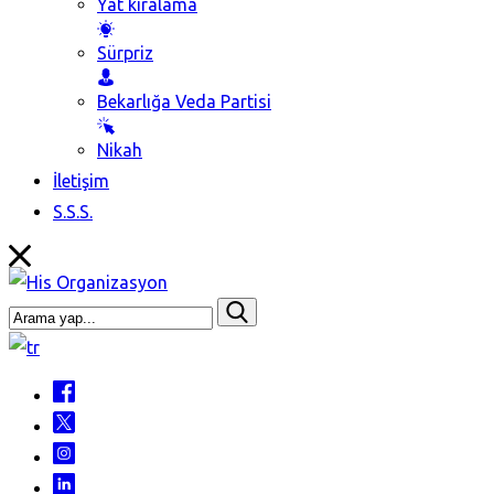
Yat kiralama
Sürpriz
Bekarlığa Veda Partisi
Nikah
İletişim
S.S.S.