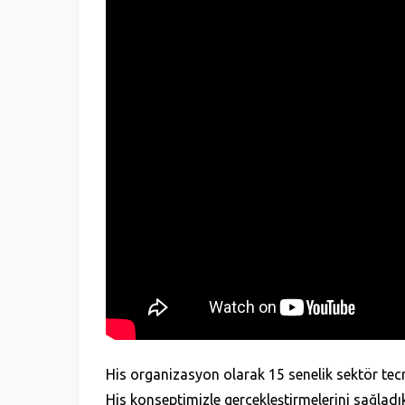
His organizasyon olarak 15 senelik sektör tecrü
His konseptimizle gerçekleştirmelerini sağladık