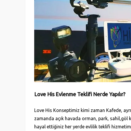
Love His
Evlenme Teklifi Nerde Yapılır?
Love His K
onsept
imiz
kimi zaman Kafede,
ayr
zamanda açık havada orman, park, s
ahil,
göl 
hayal ettiğiniz her yerde evlilik teklifi hizmeti