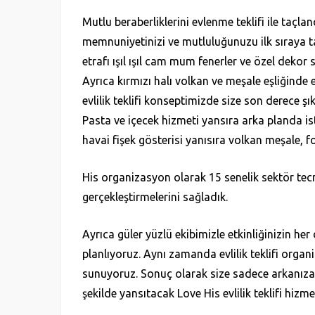
Mutlu beraberliklerini evlenme teklifi ile taçlan
memnuniyetinizi ve mutluluğunuzu ilk sıraya t
etrafı ışıl ışıl cam mum fenerler ve özel dekor 
Ayrıca kırmızı halı volkan ve meşale eşliğinde e
evlilik teklifi konseptimizde size son derece 
Pasta ve içecek hizmeti yansıra arka planda i
havai fişek gösterisi yanısıra volkan meşale, 
His organizasyon olarak 15 senelik sektör tecrü
gerçekleştirmelerini sağladık.
Ayrıca güler yüzlü ekibimizle etkinliğinizin her
planlıyoruz. Aynı zamanda evlilik teklifi organ
sunuyoruz. Sonuç olarak size sadece arkanıza ya
şekilde yansıtacak Love His evlilik teklifi hizmet