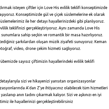
dırmak isteyen çiftler için Love His evlilik teklifi konseptimizde
aşıyoruz. Konseptimizde gül ve çiçek süslemelerine ek olarak
süslemelerimiz ile her detayı hayallerinizdeki gibi planlıyoruz.
vlilik teklifinizi gerçekleştiriyoruz. Aynı zamanda Love His
şık sunumlara sahip seçkin ve romantik bir masa hazırlıyoruz.
stediğiniz şarkılardan oluşan müzik ziyafeti sunuyoruz. Keman
fotoğraf, video, drone çekim hizmeti sağlıyoruz.
bemizde sayısız çiftimizin hayallerindeki evlilik teklifi
 detaylarıyla sizi ve hikayenizi yansıtan organizasyonlar
izasyonlarında A’dan Z’ye ihtiyacınız olabilecek tüm hizmetleri
slanıp anın tadını çıkarmak kalıyor. Sizi ve aşkınızı en iyi
imiz ile hayallerinizi gerçekleştirebilirsiniz