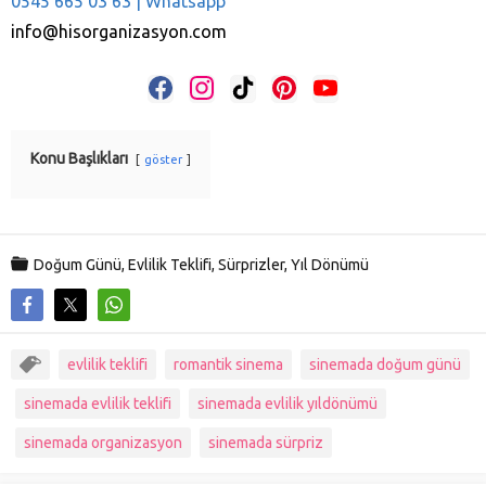
0545 665 03 63 | Whatsapp
info@hisorganizasyon.com
F
I
T
P
Y
a
n
i
i
o
c
s
k
n
u
e
t
T
t
T
Konu Başlıkları
b
a
o
e
u
göster
o
g
k
r
b
o
r
e
e
k
a
s
m
t
Doğum Günü
,
Evlilik Teklifi
,
Sürprizler
,
Yıl Dönümü
evlilik teklifi
romantik sinema
sinemada doğum günü
sinemada evlilik teklifi
sinemada evlilik yıldönümü
sinemada organizasyon
sinemada sürpriz