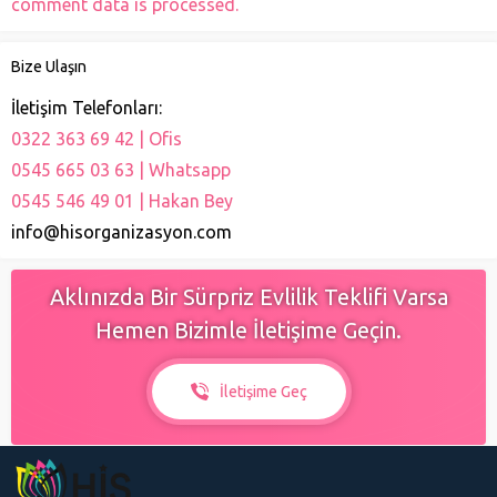
comment data is processed.
Bize Ulaşın
İletişim Telefonları:
0322 363 69 42 | Ofis
0545 665 03 63 | Whatsapp
0545 546 49 01 | Hakan Bey
info@hisorganizasyon.com
Aklınızda Bir Sürpriz Evlilik Teklifi Varsa
Hemen Bizimle İletişime Geçin.
İletişime Geç