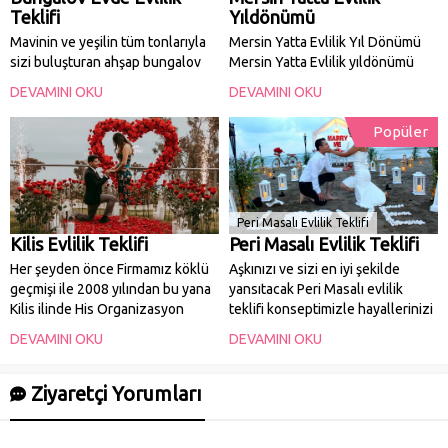
Teklifi
Yıldönümü
Mavinin ve yeşilin tüm tonlarıyla
Mersin Yatta Evlilik Yıl Dönümü
sizi buluşturan ahşap bungalov
Mersin Yatta Evlilik yıldönümü
evde muhteşem bir evlilik
hizmetimizi Mersin yat kiralama
DEVAMINI OKU
DEVAMINI OKU
teklifine hazır olun. Bungalov
şirketimizin ayrıcalığı ile
evde evlilik teklifi Doğa’da vakit
unutulmaz kılabilirsiniz. Eşinize
Popüler
geçirmekten hoşlanan
yıldönümünüzde sürpriz bir
çiftlerimize özel
kutlama organizasyonu yapmak
konseptlerimizden oluşmaktadır.
için kiralık yat seçeneklerimizden
Ayrıca Doğanın kalbinde romantik
kendinize uygun olanı seçebilir
bir başlangıç yapmak...
ve gerisini...
Peri Masalı Evlilik Teklifi
Kilis Evlilik Teklifi
Peri Masalı Evlilik Teklifi
Her şeyden önce Firmamız köklü
Aşkınızı ve sizi en iyi şekilde
geçmişi ile 2008 yılından bu yana
yansıtacak Peri Masalı evlilik
Kilis ilinde His Organizasyon
teklifi konseptimizle hayallerinizi
olarak mutlu bir geleceğe adım
gerçekleştirmeniz için sizleri bir
DEVAMINI OKU
DEVAMINI OKU
atmanız için profesyonel
peri masalına davet ediyoruz.
hizmetler vermektedir. Bu
Romantik ve aynı zamanda
nedenle Kilis organizasyon
muhteşem bir evlilik teklifi
Ziyaretçi Yorumları
firmaları arasında eşsiz hizmet
hayalinizse, Peri Masalı
anlayışımız ve...
organizasyon konseptimizi