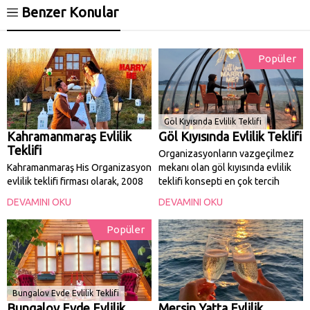
Benzer Konular
Popüler
Göl Kıyısında Evlilik Teklifi
Kahramanmaraş Evlilik
Göl Kıyısında Evlilik Teklifi
Teklifi
Organizasyonların vazgeçilmez
Kahramanmaraş His Organizasyon
mekanı olan göl kıyısında evlilik
evlilik teklifi firması olarak, 2008
teklifi konsepti en çok tercih
yılından itibaren mutlu
edilen hizmetlerimizin başında
DEVAMINI OKU
DEVAMINI OKU
beraberliklerini evlilikle
geliyor. Aynı zamanda göl kıyısı
taçlandırma kararı veren
bulunan şehirler eşsiz manzarası
Popüler
çiftlerimizin aynı zamanda özel
yanı sıra doğal güzelliğiyle evlilik
anlarında profesyonel evlilik
teklifi ve etkinliklere ev sahipliği
teklifi hizmetleri sunuyoruz.
yapıyor....
Ayrıca Yemyeşil ormanlık bir
alanda veya göl
Bungalov Evde Evlilik Teklifi
kıyısı,cafe,restoran ve...
Bungalov Evde Evlilik
Mersin Yatta Evlilik