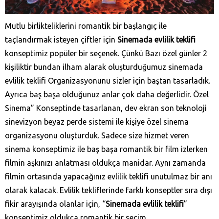
Mutlu birlikteliklerini romantik bir başlangıç ile
taçlandırmak isteyen çiftler için
Sinemada evlilik teklifi
konseptimiz popüler bir seçenek. Çünkü Bazı özel günler 2
kişiliktir bundan ilham alarak oluşturduğumuz sinemada
evlilik teklifi Organizasyonunu sizler için baştan tasarladık.
Ayrıca baş başa olduğunuz anlar çok daha değerlidir. Özel
Sinema” Konseptinde tasarlanan, dev ekran son teknoloji
sinevizyon beyaz perde sistemi ile kişiye özel sinema
organizasyonu oluşturduk. Sadece size hizmet veren
sinema konseptimiz ile baş başa romantik bir film izlerken
filmin aşkınızı anlatması oldukça manidar. Aynı zamanda
filmin ortasında yapacağınız evlilik teklifi unutulmaz bir anı
olarak kalacak. Evlilik tekliflerinde farklı konseptler sıra dışı
fikir arayışında olanlar için, “
Sinemada evlilik teklifi
”
konseptimiz oldukça romantik bir seçim.