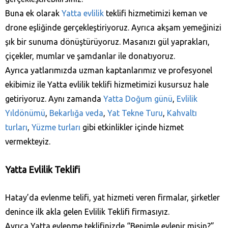
Buna ek olarak
Yatta evlilik
teklifi hizmetimizi keman ve
drone eşliğinde gerçekleştiriyoruz. Ayrıca akşam yemeğinizi
şık bir sunuma dönüştürüyoruz. Masanızı gül yaprakları,
çiçekler, mumlar ve şamdanlar ile donatıyoruz.
Ayrıca yatlarımızda uzman kaptanlarımız ve profesyonel
ekibimiz ile Yatta evlilik teklifi hizmetimizi kusursuz hale
getiriyoruz. Aynı zamanda
Yatta Doğum günü
,
Evlilik
Yıldönümü
,
Bekarlığa veda
,
Yat Tekne Turu
,
Kahvaltı
turları
,
Yüzme turları
gibi etkinlikler içinde hizmet
vermekteyiz.
Yatta Evlilik Teklifi
Hatay’da evlenme telifi, yat hizmeti veren firmalar, şirketler
denince ilk akla gelen Evlilik Teklifi firmasıyız.
Ayrıca Yatta evlenme teklifinizde “Benimle evlenir misin?”