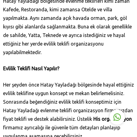
Hatay Yayladağı‎ bölgesinde evlenme teklifleri kimi zaman
Kafede, Restoranda, kimi zamansa Otelde ve villa
yapılmakta. Aynı zamanda açık havada orman, park, göl
kıyısı gibi alanlarda sağlanmakta. Buna ek olarak genellikle
de sahilde, Yatta, Teknede ve ayrıca istediğiniz ve hayal
ettiğiniz her yerde evlilik teklifi organizasyonu
His Organizasyon
yapılabilmektedir.
Evlilik Teklifi Nasıl Yapılır?
Her şeyden önce Hatay Yayladağı‎ bölgesinde hayal ettiğiniz
Cevap Yaz
evlilik teklifine uygun konsept ve mekan belirlemelisiniz.
Sonrasında beğendiğiniz evlilik teklifi konseptimiz için
Hatay Yayladağı‎ evlenme teklifi organizasyon firmamızdan
fiyat teklifi ve destek alabilirsiniz. Üstelik
His organizasyon
firmamız ayrıcalığı ile güvenle tüm detayları planlayıp
uygulanma aşamasına geçebilirsiniz.