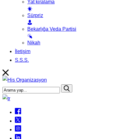
Yat kiralama
Sürpriz
Bekarlığa Veda Partisi
Nikah
İletişim
S.S.S.