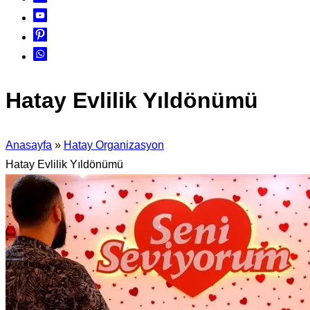
Hatay Evlilik Yıldönümü
Anasayfa
»
Hatay Organizasyon
Hatay Evlilik Yıldönümü