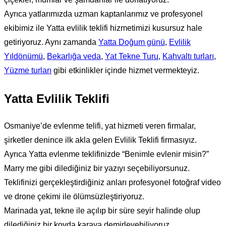
Ayrıca yatlarımızda uzman kaptanlarımız ve profesyonel
ekibimiz ile Yatta evlilik teklifi hizmetimizi kusursuz hale
getiriyoruz. Aynı zamanda
Yatta Doğum günü
,
Evlilik
Yıldönümü
,
Bekarlığa veda
,
Yat Tekne Turu
,
Kahvaltı turları
,
Yüzme turları
gibi etkinlikler içinde hizmet vermekteyiz.
Yatta Evlilik Teklifi
Osmaniye’de evlenme telifi, yat hizmeti veren firmalar,
şirketler denince ilk akla gelen Evlilik Teklifi firmasıyız.
Ayrıca Yatta evlenme teklifinizde “Benimle evlenir misin?”
Marry me gibi dilediğiniz bir yazıyı seçebiliyorsunuz.
Teklifinizi gerçekleştirdiğiniz anları profesyonel fotoğraf video
ve drone çekimi ile ölümsüzleştiriyoruz.
Marinada yat, tekne ile açılıp bir süre seyir halinde olup
dilediğiniz bir koyda karaya demirleyebiliyoruz.