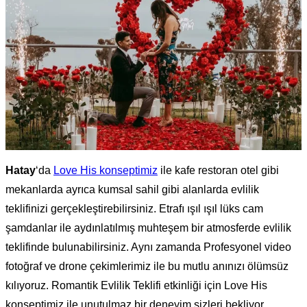
Hatay
‘da
Love His konseptimiz
ile kafe restoran otel gibi
mekanlarda ayrıca kumsal sahil gibi alanlarda evlilik
teklifinizi gerçekleştirebilirsiniz. Etrafı ışıl ışıl lüks cam
şamdanlar ile aydınlatılmış muhteşem bir atmosferde evlilik
teklifinde bulunabilirsiniz. Aynı zamanda Profesyonel video
fotoğraf ve drone çekimlerimiz ile bu mutlu anınızı ölümsüz
kılıyoruz. Romantik Evlilik Teklifi etkinliği için Love His
konseptimiz ile unutulmaz bir deneyim sizleri bekliyor.