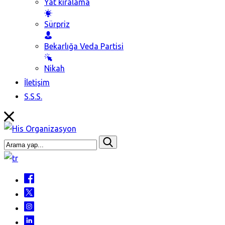
Yat kiralama
Sürpriz
Bekarlığa Veda Partisi
Nikah
İletişim
S.S.S.