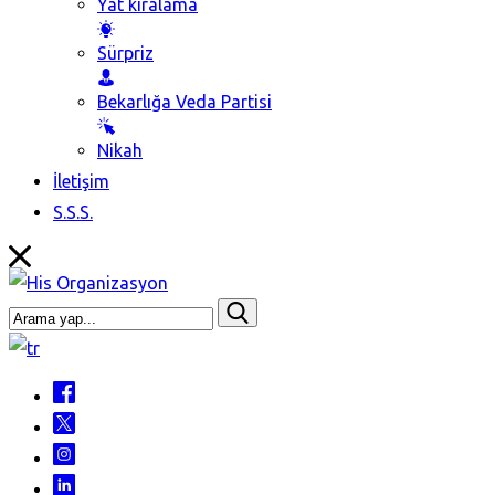
Yat kiralama
Sürpriz
Bekarlığa Veda Partisi
Nikah
İletişim
S.S.S.