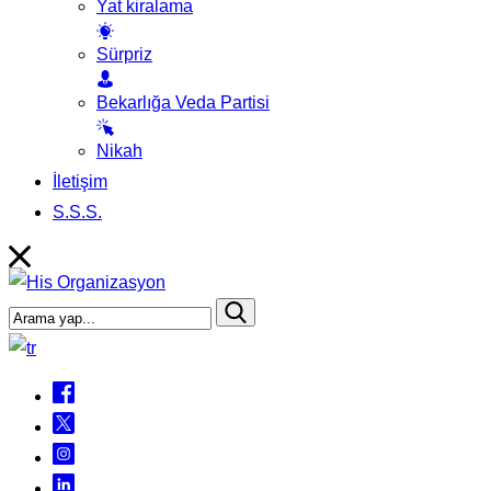
Yat kiralama
Sürpriz
Bekarlığa Veda Partisi
Nikah
İletişim
S.S.S.