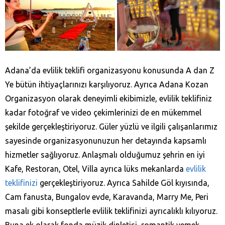
Adana’da evlilik teklifi organizasyonu konusunda A dan Z
Ye bütün ihtiyaçlarınızı karşılıyoruz. Ayrıca Adana Kozan‎
Organizasyon olarak deneyimli ekibimizle, evlilik teklifiniz
kadar fotoğraf ve video çekimlerinizi de en mükemmel
şekilde gerçekleştiriyoruz. Güler yüzlü ve ilgili çalışanlarımız
sayesinde organizasyonunuzun her detayında kapsamlı
hizmetler sağlıyoruz. Anlaşmalı olduğumuz şehrin en iyi
Kafe, Restoran, Otel, Villa ayrıca lüks mekanlarda
evlilik
teklifinizi
gerçekleştiriyoruz. Ayrıca Sahilde Göl kıyısında,
Cam fanusta, Bungalov evde, Karavanda, Marry Me, Peri
masalı gibi konseptlerle evlilik teklifinizi ayrıcalıklı kılıyoruz.
Buna ek olarak fonda müzik dinletisi, romantik yemek,