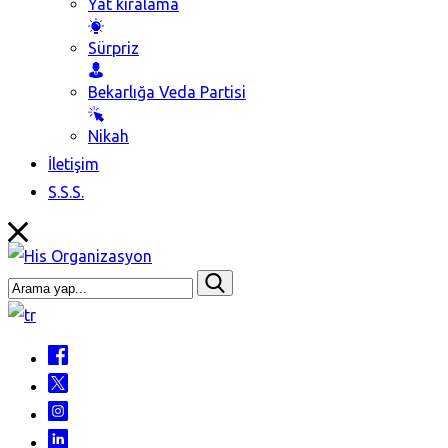
Yat kiralama
Sürpriz
Bekarlığa Veda Partisi
Nikah
İletişim
S.S.S.