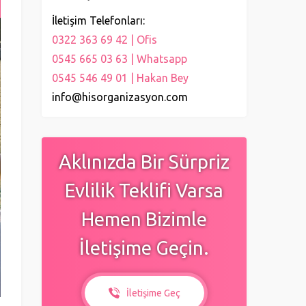
İletişim Telefonları:
0322 363 69 42 | Ofis
0545 665 03 63 | Whatsapp
0545 546 49 01 | Hakan Bey
info@hisorganizasyon.com
Aklınızda Bir Sürpriz
Evlilik Teklifi Varsa
Hemen Bizimle
İletişime Geçin.
İletişime Geç