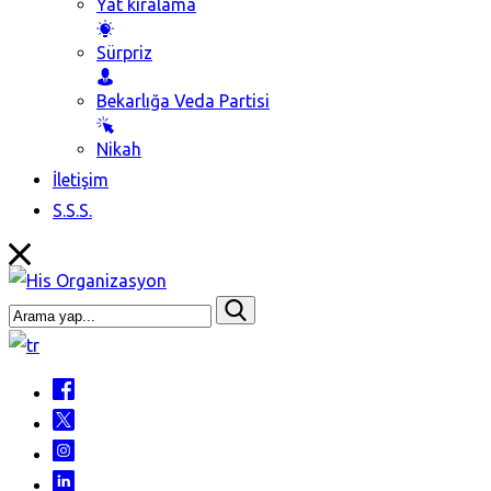
Yat kiralama
Sürpriz
Bekarlığa Veda Partisi
Nikah
İletişim
S.S.S.