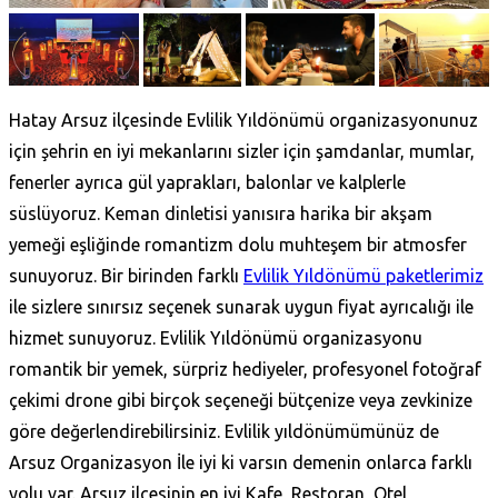
Hatay Arsuz ilçesinde Evlilik Yıldönümü organizasyonunuz
için şehrin en iyi mekanlarını sizler için şamdanlar, mumlar,
fenerler ayrıca gül yaprakları, balonlar ve kalplerle
süslüyoruz. Keman dinletisi yanısıra harika bir akşam
yemeği eşliğinde romantizm dolu muhteşem bir atmosfer
sunuyoruz. Bir birinden farklı
Evlilik Yıldönümü paketlerimiz
ile sizlere sınırsız seçenek sunarak uygun fiyat ayrıcalığı ile
hizmet sunuyoruz. Evlilik Yıldönümü organizasyonu
romantik bir yemek, sürpriz hediyeler, profesyonel fotoğraf
çekimi drone gibi birçok seçeneği bütçenize veya zevkinize
göre değerlendirebilirsiniz. Evlilik yıldönümümünüz de
Arsuz Organizasyon İle iyi ki varsın demenin onlarca farklı
yolu var. Arsuz ilçesinin en iyi Kafe, Restoran, Otel,