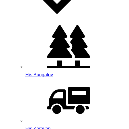
His Bungalov
His Karavan