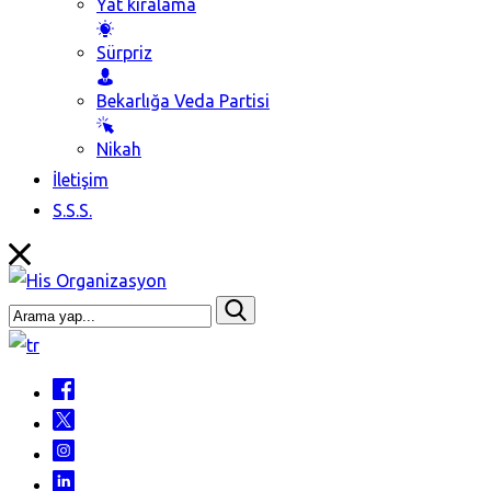
Yat kiralama
Sürpriz
Bekarlığa Veda Partisi
Nikah
İletişim
S.S.S.