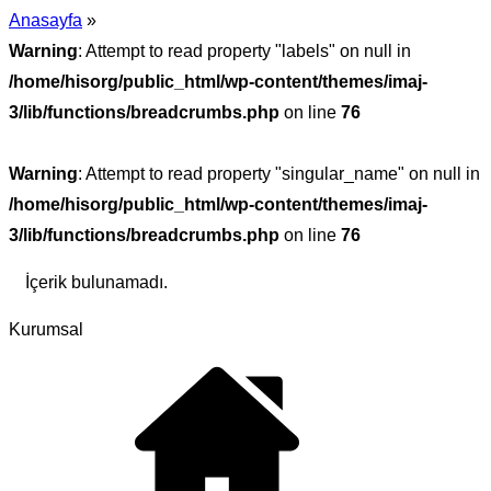
Anasayfa
»
Warning
: Attempt to read property "labels" on null in
/home/hisorg/public_html/wp-content/themes/imaj-
3/lib/functions/breadcrumbs.php
on line
76
Warning
: Attempt to read property "singular_name" on null in
/home/hisorg/public_html/wp-content/themes/imaj-
3/lib/functions/breadcrumbs.php
on line
76
İçerik bulunamadı.
Kurumsal