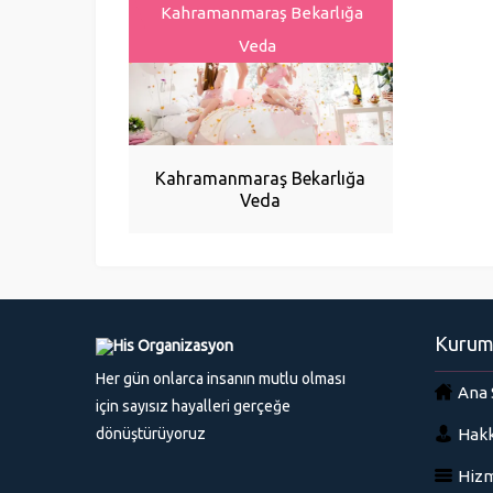
Kahramanmaraş Bekarlığa
Veda
Kahramanmaraş Bekarlığa
Veda
Kurum
Her gün onlarca insanın mutlu olması
Ana 
için sayısız hayalleri gerçeğe
dönüştürüyoruz
Hakk
Hizm