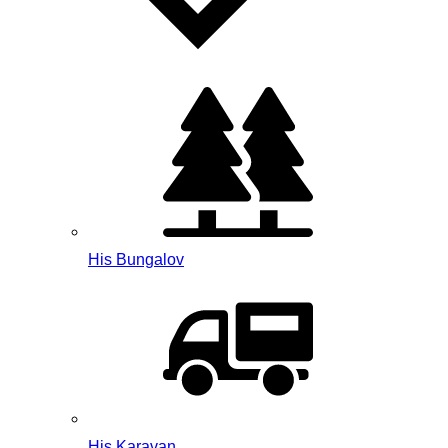
His Bungalov
His Karavan