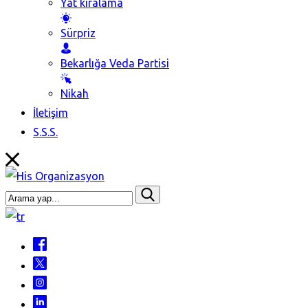
Yat kiralama
Sürpriz
Bekarlığa Veda Partisi
Nikah
İletişim
S.S.S.