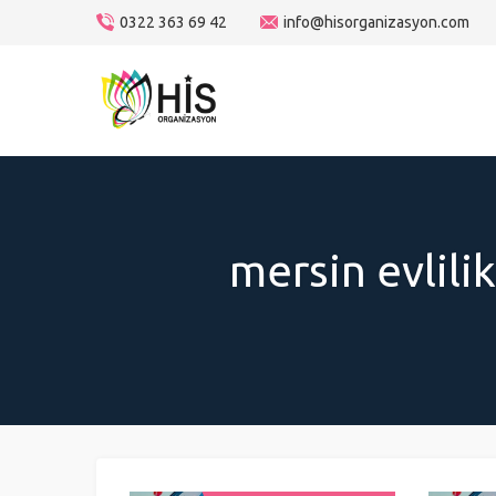
0322 363 69 42
info@hisorganizasyon.com
mersin evlilik