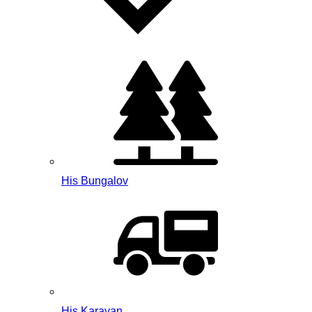
His Bungalov
His Karavan