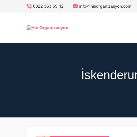
0322 363 69 42
info@hisorganizasyon.com
İskenderun 