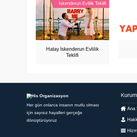
İskenderun Evlilik Teklifi
Hatay İskenderun Evlilik
Teklifi
Kurum
Her gün onlarca insanın mutlu olması
Ana 
için sayısız hayalleri gerçeğe
Hakk
dönüştürüyoruz
Hizm