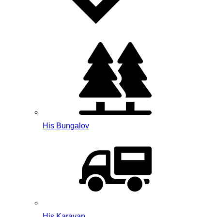
His Bungalov
His Karavan