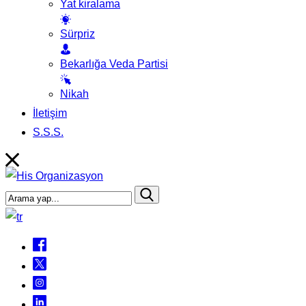
Yat kiralama
Sürpriz
Bekarlığa Veda Partisi
Nikah
İletişim
S.S.S.