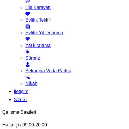
His Karavan
Evlilik Teklifi
Evlilik Yıl Dönümü
Yat kiralama
Sürpriz
Bekarlığa Veda Partisi
Nikah
İletişim
S.S.S.
Çalışma Saatleri
Hafta İçi / 09:00-20:00