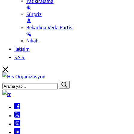
Yat kiralama
Sürpriz
Bekarlığa Veda Partisi
Nikah
İletişim
S.S.S.