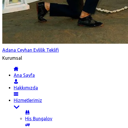
Adana Ceyhan Evlilik Teklifi
Kurumsal
Ana Sayfa
Hakkımızda
Hizmetlerimiz
His Bungalov