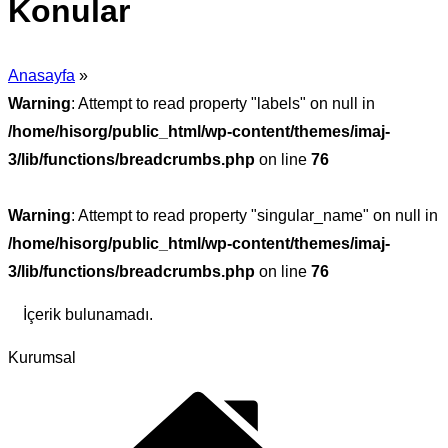
Konular
Anasayfa
»
Warning
: Attempt to read property "labels" on null in
/home/hisorg/public_html/wp-content/themes/imaj-
3/lib/functions/breadcrumbs.php
on line
76
Warning
: Attempt to read property "singular_name" on null in
/home/hisorg/public_html/wp-content/themes/imaj-
3/lib/functions/breadcrumbs.php
on line
76
İçerik bulunamadı.
Kurumsal