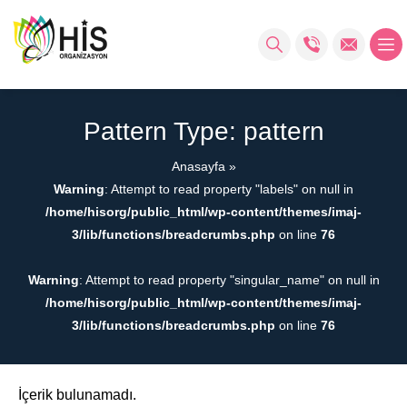
Pattern Type:
pattern
Anasayfa
»
Warning
: Attempt to read property "labels" on null in
/home/hisorg/public_html/wp-content/themes/imaj-
3/lib/functions/breadcrumbs.php
on line
76
Warning
: Attempt to read property "singular_name" on null in
/home/hisorg/public_html/wp-content/themes/imaj-
3/lib/functions/breadcrumbs.php
on line
76
İçerik bulunamadı.