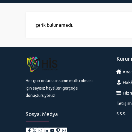
İçerik bulunamadı.
Kurum
Ana 
Her gün onlarca insanın mutlu olması
Hakk
için sayısız hayalleri gerçeğe
Hizm
dönüştürüyoruz
İletişim
Sosyal Medya
S.S.S.