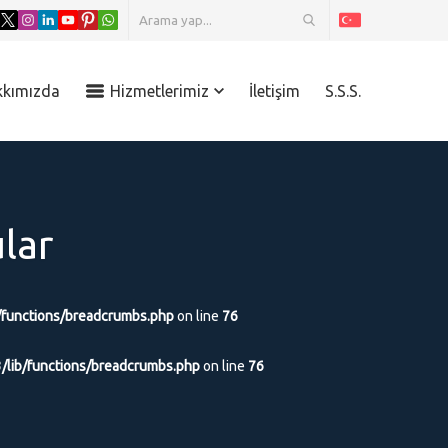
kkımızda
Hizmetlerimiz
İletişim
S.S.S.
lar
/functions/breadcrumbs.php
on line
76
/lib/functions/breadcrumbs.php
on line
76