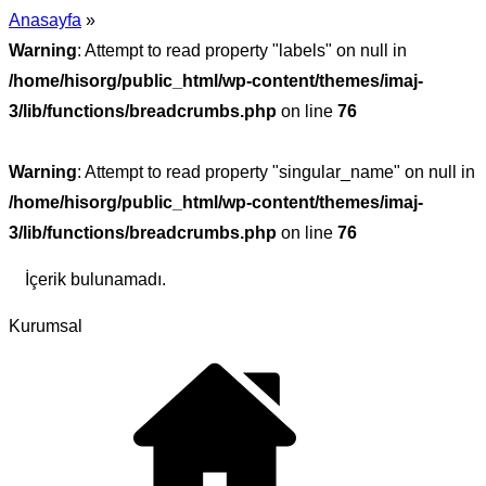
Anasayfa
»
Warning
: Attempt to read property "labels" on null in
/home/hisorg/public_html/wp-content/themes/imaj-
3/lib/functions/breadcrumbs.php
on line
76
Warning
: Attempt to read property "singular_name" on null in
/home/hisorg/public_html/wp-content/themes/imaj-
3/lib/functions/breadcrumbs.php
on line
76
İçerik bulunamadı.
Kurumsal