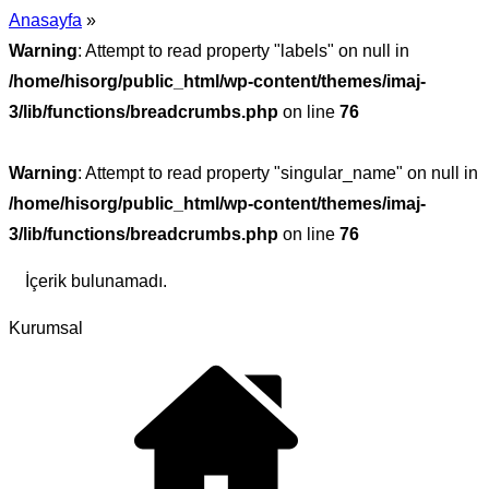
Anasayfa
»
Warning
: Attempt to read property "labels" on null in
/home/hisorg/public_html/wp-content/themes/imaj-
3/lib/functions/breadcrumbs.php
on line
76
Warning
: Attempt to read property "singular_name" on null in
/home/hisorg/public_html/wp-content/themes/imaj-
3/lib/functions/breadcrumbs.php
on line
76
İçerik bulunamadı.
Kurumsal