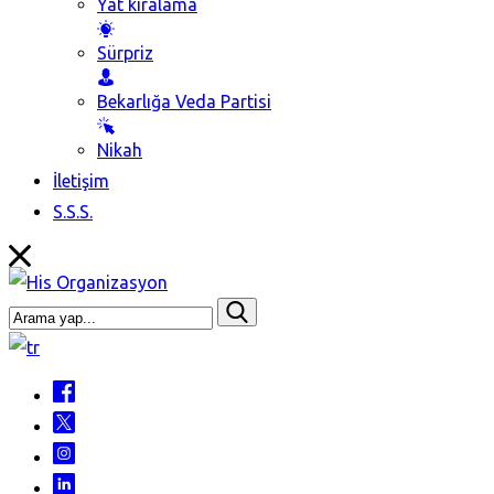
Yat kiralama
Sürpriz
Bekarlığa Veda Partisi
Nikah
İletişim
S.S.S.